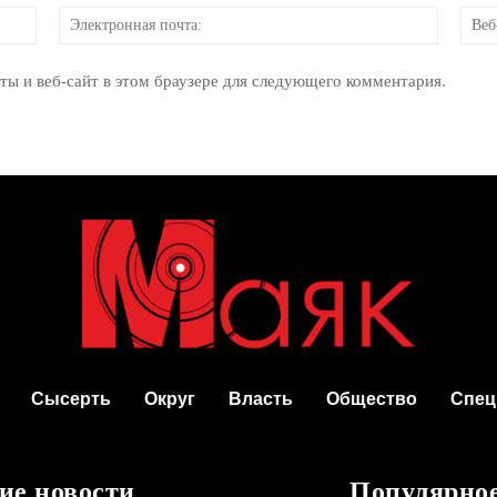
Имя:
Электр
почта:
ты и веб-сайт в этом браузере для следующего комментария.
Сысерть
Округ
Власть
Общество
Спец
ие новости
Популярно