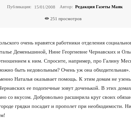
Публикация:
Автор:
Редакция Газеты Маяк
15/01/2008
251
просмотров
ьского очень нравятся работники отделения социальног
аталье Деменьшиной, Нине Георгиевне Чернавских и Ол
тношением к ним. Спросите, например, про Галину Меси
е можно быть недовольным? Очень уж она обходительная».
именно Наталья оказывает помощь. К этим домам не узен
рнавских ее подопечные зовут доченькой. В этих домах 
ано со вкусом. Добровольно расширила круг своих обяза
огороде грядки посадит и прополет при необходимости. 
ом!