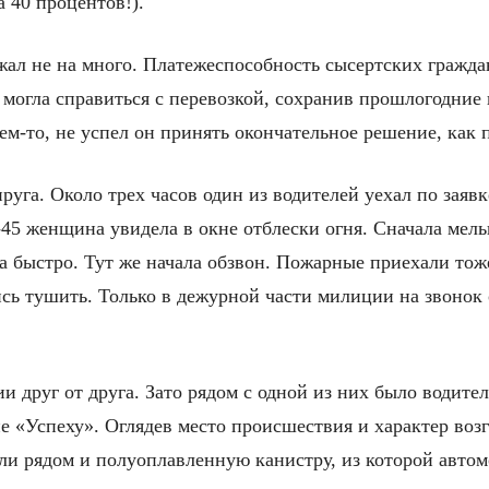
а 40 процентов!).
жал не на много. Платежеспособность сысертских гражда
могла справиться с перевозкой, сохранив прошлогодние
щем-то, не успел он принять окончательное решение, как
руга. Около трех часов один из водителей уехал по заяв
45 женщина увидела в окне отблески огня. Сначала мельк
 быстро. Тут же начала обзвон. Пожарные приехали тоже
ись тушить. Только в дежурной части милиции на звонок 
 друг от друга. Зато рядом с одной из них было водител
е «Успеху». Оглядев место происшествия и характер воз
ли рядом и полуоплавленную канистру, из которой авто