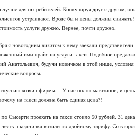
м лучше для потребителей. Конкурируя друг с другом, он
клиентов устраивают. Вроде бы и цены должны снижать!
стоимость услуги дружно. Вернее, почти дружно.
абря с новогодним визитом к нему заехали представител
ложенный ими прайс на услуги такси. Подобное предложе
рий Анатольевич, будучи новичком в этой нише, условия 
мические вопросы.
искуссию хозяин фирмы. – У нас полно магазинов, и цен
очему на такси должна быть единая цена?!
 по Сысерти проехать на такси стоило 50 рублей. 31 дека
в честь праздничка возили по двойному тарифу. Со второ