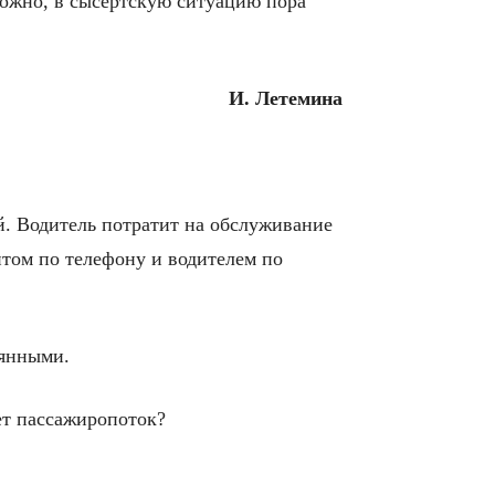
можно, в сысертскую ситуацию пора
И. Летемина
ей. Водитель потратит на обслуживание
нтом по телефону и водителем по
оянными.
ет пассажиропоток?