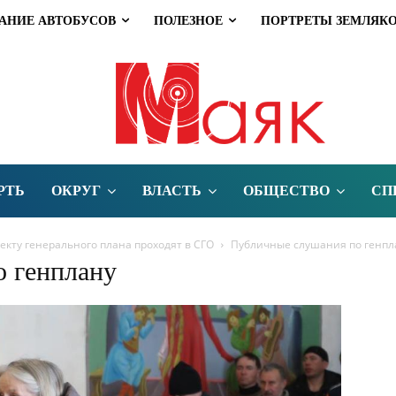
АНИЕ АВТОБУСОВ
ПОЛЕЗНОЕ
ПОРТРЕТЫ ЗЕМЛЯК
РТЬ
ОКРУГ
ВЛАСТЬ
ОБЩЕСТВО
СП
кту генерального плана проходят в СГО
Публичные слушания по генпл
 генплану