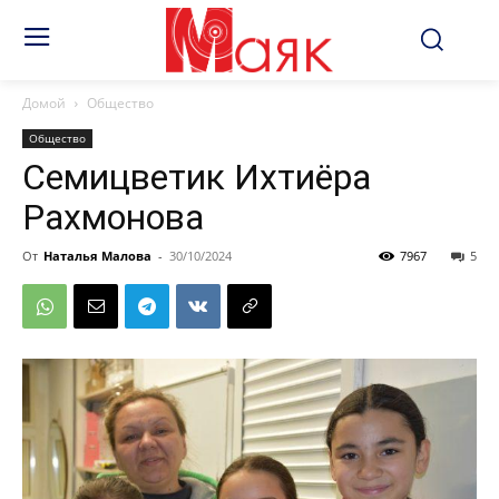
Домой
Общество
Общество
Семицветик Ихтиёра
Рахмонова
От
Наталья Малова
-
30/10/2024
7967
5