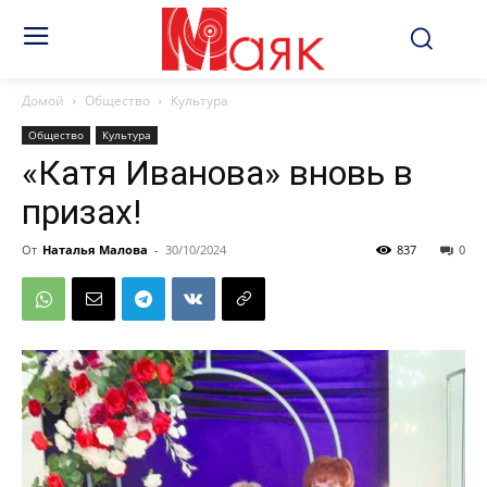
Домой
Общество
Культура
Общество
Культура
«Катя Иванова» вновь в
призах!
От
Наталья Малова
-
30/10/2024
837
0