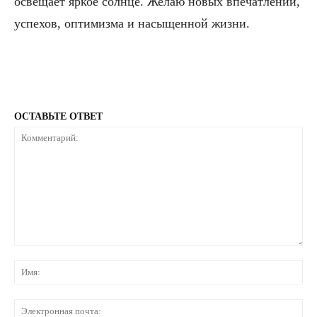
освещает яркое солнце. Желаю новых впечатлений,
успехов, оптимиз­ма и насыщенной жизни.
ОСТАВЬТЕ ОТВЕТ
Комментарий:
Им
Эл