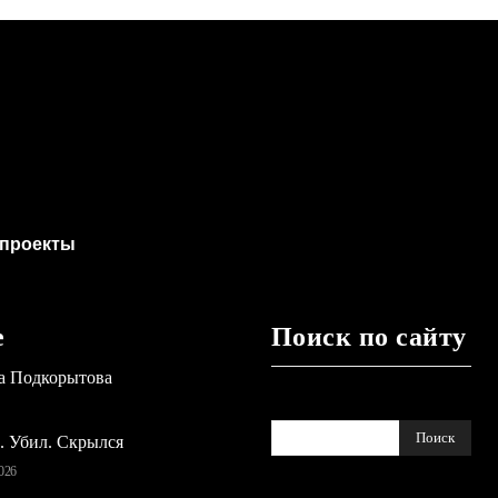
проекты
е
Поиск по сайту
а Подкорытова
Поиск
ь. Убил. Скрылся
026