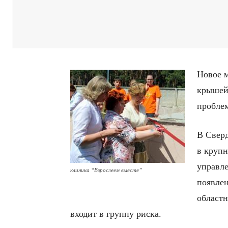
Новое м
крышей 
проблем
В Сверд
в крупн
управле
клиника “Взрослеем вместе”
появлен
областн
входит в группу риска.