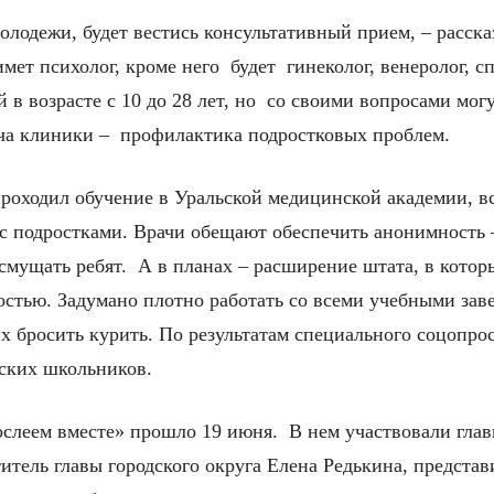
олодежи, будет вестись консультативный прием, – расск
ет психолог, кроме него будет гинеколог, венеролог, с
в возрасте с 10 до 28 лет, но со своими вопросами могу
ача клиники – профилактика подростковых проблем.
проходил обучение в Уральской медицинской академии, 
 с подростками. Врачи обещают обеспечить анонимность
мущать ребят. А в планах – расширение штата, в которы
стью. Задумано плотно работать со всеми учебными зав
 бросить курить. По результатам специального соцопро
ских школьников.
леем вместе» прошло 19 июня. В нем участвовали глав
итель главы городского округа Елена Редькина, предста