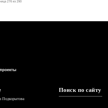
ница 276 из 290
проекты
е
Поиск по сайту
а Подкорытова