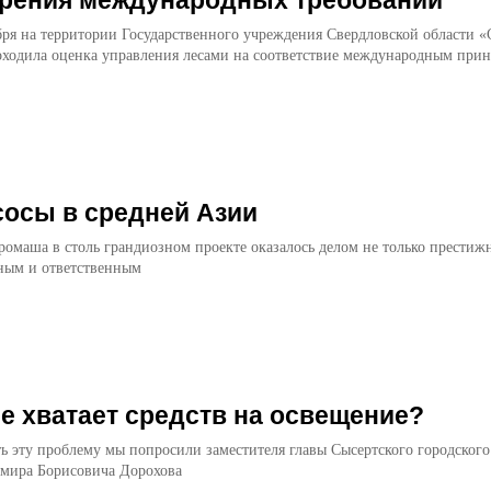
бря на территории Государственного учреждения Свердловской области «
оходила оценка управления лесами на соответствие международным при
осы в средней Азии
ромаша в столь грандиозном проекте оказалось делом не только престиж
ным и ответственным
е хватает средств на освещение?
 эту проблему мы попро­сили заместителя главы Сысертского городского
имира Борисовича До­рохова