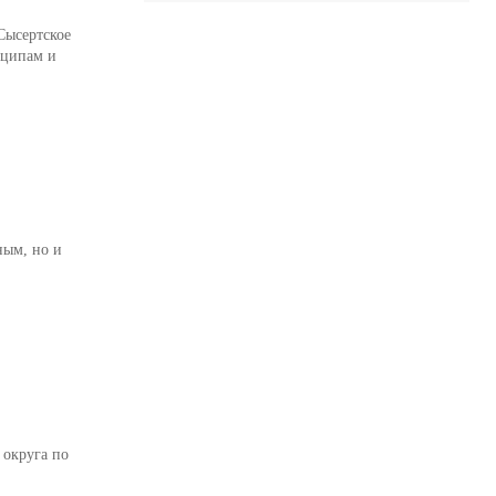
Сысертское
нципам и
ным, но и
 округа по