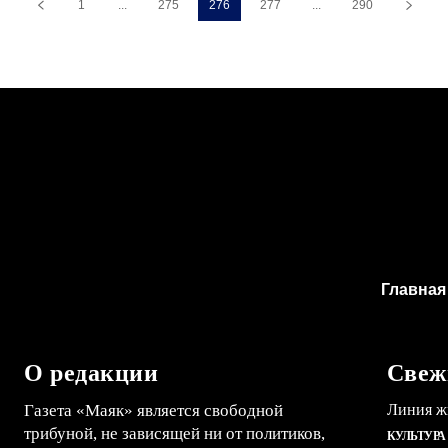
1
...
275
276
277
...
290
Главная
О редакции
Свеж
Газета «Маяк» является свободной
Линия ж
трибуной, не зависящей ни от политиков,
КУЛЬТУРА