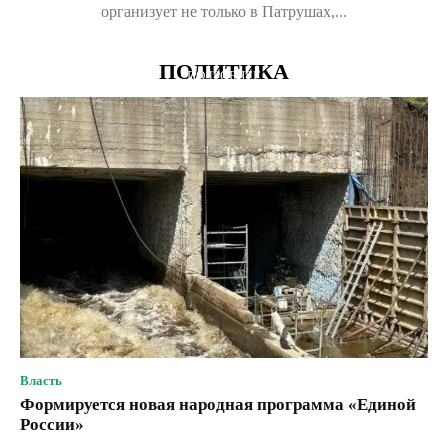
организует не только в Патрушах,...
ПОЛИТИКА
ПОДРОБНЕЕ
Власть
Формируется новая народная программа «Единой
России»